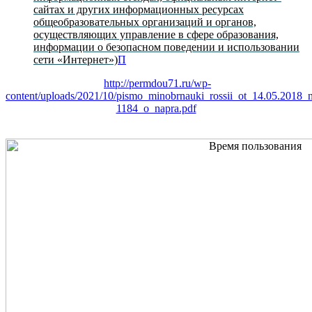
сайтах и других информационных ресурсах
общеобразовательных организаций и органов,
осуществляющих управление в сфере образования,
информации о безопасном поведении и использовании
сети «Интернет»)
П
http://permdou71.ru/wp-
content/uploads/2021/10/pismo_minobrnauki_rossii_ot_14.05.2018_
1184_o_napra.pdf