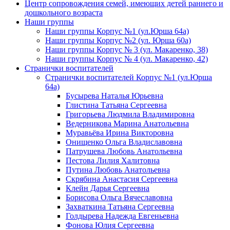
Центр сопровождения семей, имеющих детей раннего и
дошкольного возраста
Наши группы
Наши группы Корпус №1 (ул.Юрша 64а)
Наши группы Корпус №2 (ул. Юрша 60а)
Наши группы Корпус № 3 (ул. Макаренко, 38)
Наши группы Корпус № 4 (ул. Макаренко, 42)
Странички воспитателей
Странички воспитателей Корпус №1 (ул.Юрша
64а)
Бусырева Наталья Юрьевна
Глистина Татьяна Сергеевна
Григорьева Людмила Владимировна
Ведерникова Марина Анатольевна
Муравьёва Ирина Викторовна
Онищенко Ольга Владиславовна
Патрушева Любовь Анатольевна
Пестова Лилия Халитовна
Путина Любовь Анатольевна
Скрябина Анастасия Сергеевна
Клейн Дарья Сергеевна
Борисова Ольга Вячеславовна
Захваткина Татьяна Сергеевна
Голдырева Надежда Евгеньевна
Фонова Юлия Сергеевна