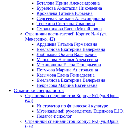
Боталова Ирина Александровна
Бурылова Анастасия Николаевна
Крохалева Татьяна Юрьевна
Сергеева Светлана Александровна
Терехина Светлана Ивановна
Смольникова Елена Михайловна
Странички воспитателей Корпус № 4 (ул.
Макаренко, 42)
Ардашева Татьяна Германовна
Емельянова Екатерина Валерьевна
Любимова Оксана Валерьевна
Манылова Наталья Алексеевна
Механошина Елена Геннадьевна
Петухова Марина Анатольевна
Казымова Елена Геннадьевна
Емельянова Екатерина Валерьевна
Некрасова Марина Евгеньевна
Странички специалистов
Странички специалистов Корпус №1 (ул.Юрша
64а)
Инструктор по физической культуре
Музыкальный руководитель Ещенкова Е.Ю.
Педагог-психолог
Странички специалистов Корпус №2 (ул.Юрша
60а)