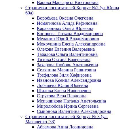
Варова Маргарита Викторовна
Странички воспитателей Корпус №2 (ул.Юрша
60а)
Воробьева Оксана Олеговна
Исмагилова Алида Рафиловна
Караванных Ольга Юрьевна
Конорева Татьяна Владимировна
Меланин Юрий Владимирович
Мокрушина Елена Александровна
Олехова Евгения Валерьевна
Табалова Ольга Валентиновна
Титова Оксана Валерьевна
Захарова Любовь Анатольевна
Селянина Марина Рашитовна
Трефилова Зиля Хафизовна
Иванова Ксения Александровна
Лобашева Юлия Юрьевна
Шилова Елена Николаевна
Стругова Вера Павловна
Меньшикова Наталья Анатольевна
Миролюбова Ирина Сергеевна
Смирнова Валентина Александровна
Странички воспитателей Корпус № 3 (ул.
Макаренко, 38)
Абрамова Анна Леонидовна