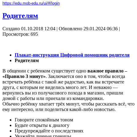
https://edu.mob-edu.ru/ui/#/login
Родителям
Создано 01.10.2018 12:04
|
Обновлено 29.01.2024 06:36
|
Просмотров: 695
Плакат-инструкция Цифровой помощник родителя
Родителям
В общении с ребенком существует одно
важное правило –
«Правило 3 минут»
. Заключается оно в том, чтобы всегда
встречать ребёнка с такой же радостью, как вы встречаете
друга, с которым не виделись много лет. И неважно —
вернулись вы из получасового похода в магазин, пришли
домой с работы или приехали из командировки.
Обычно ребёнку хватает трёх минут, чтобы рассказать всё, что
ему интересно, или поделиться какой-либо новостью.
Говорите спокойным тоном
Будьте открыты к диалогу
Предупреждайте о последствиях
Уважайте личные границы