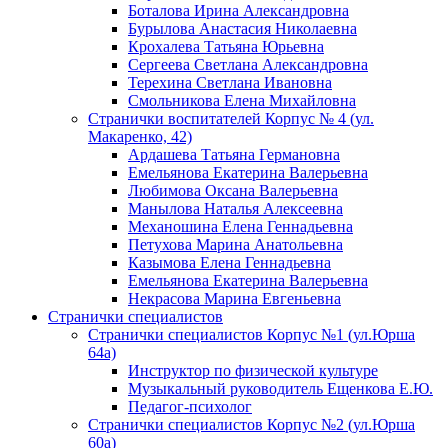
Боталова Ирина Александровна
Бурылова Анастасия Николаевна
Крохалева Татьяна Юрьевна
Сергеева Светлана Александровна
Терехина Светлана Ивановна
Смольникова Елена Михайловна
Странички воспитателей Корпус № 4 (ул.
Макаренко, 42)
Ардашева Татьяна Германовна
Емельянова Екатерина Валерьевна
Любимова Оксана Валерьевна
Манылова Наталья Алексеевна
Механошина Елена Геннадьевна
Петухова Марина Анатольевна
Казымова Елена Геннадьевна
Емельянова Екатерина Валерьевна
Некрасова Марина Евгеньевна
Странички специалистов
Странички специалистов Корпус №1 (ул.Юрша
64а)
Инструктор по физической культуре
Музыкальный руководитель Ещенкова Е.Ю.
Педагог-психолог
Странички специалистов Корпус №2 (ул.Юрша
60а)