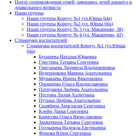
Центр сопровождения семей, имеющих детей раннего и
дошкольного возраста
Наши группы
Наши группы Корпус №1 (ул.Юрша 64а)
Наши группы Корпус №2 (ул. Юрша 60а)
Наши группы Корпус № 3 (ул. Макаренко, 38)
Наши группы Корпус № 4 (ул. Макаренко, 42)
Странички воспитателей
Странички воспитателей Корпус №1 (ул.Юрша
64а)
Бусырева Наталья Юрьевна
Глистина Татьяна Сергеевна
Григорьева Людмила Владимировна
Ведерникова Марина Анатольевна
Муравьёва Ирина Викторовна
Онищенко Ольга Владиславовна
Патрушева Любовь Анатольевна
Пестова Лилия Халитовна
Путина Любовь Анатольевна
Скрябина Анастасия Сергеевна
Клейн Дарья Сергеевна
Борисова Ольга Вячеславовна
Захваткина Татьяна Сергеевна
Голдырева Надежда Евгеньевна
Фонова Юлия Сергеевна