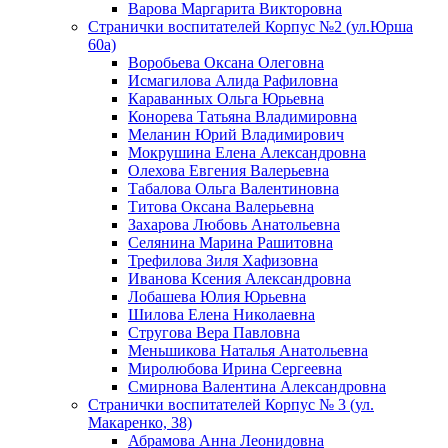
Варова Маргарита Викторовна
Странички воспитателей Корпус №2 (ул.Юрша
60а)
Воробьева Оксана Олеговна
Исмагилова Алида Рафиловна
Караванных Ольга Юрьевна
Конорева Татьяна Владимировна
Меланин Юрий Владимирович
Мокрушина Елена Александровна
Олехова Евгения Валерьевна
Табалова Ольга Валентиновна
Титова Оксана Валерьевна
Захарова Любовь Анатольевна
Селянина Марина Рашитовна
Трефилова Зиля Хафизовна
Иванова Ксения Александровна
Лобашева Юлия Юрьевна
Шилова Елена Николаевна
Стругова Вера Павловна
Меньшикова Наталья Анатольевна
Миролюбова Ирина Сергеевна
Смирнова Валентина Александровна
Странички воспитателей Корпус № 3 (ул.
Макаренко, 38)
Абрамова Анна Леонидовна