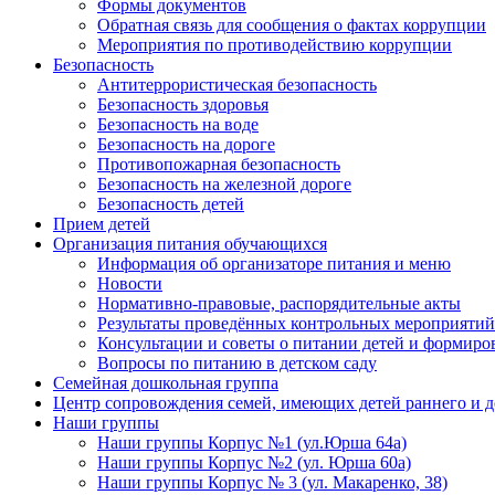
Формы документов
Обратная связь для сообщения о фактах коррупции
Мероприятия по противодействию коррупции
Безопасность
Антитеррористическая безопасность
Безопасность здоровья
Безопасность на воде
Безопасность на дороге
Противопожарная безопасность
Безопасность на железной дороге
Безопасность детей
Прием детей
Организация питания обучающихся
Информация об организаторе питания и меню
Новости
Нормативно-правовые, распорядительные акты
Результаты проведённых контрольных мероприятий
Консультации и советы о питании детей и формиро
Вопросы по питанию в детском саду
Семейная дошкольная группа
Центр сопровождения семей, имеющих детей раннего и д
Наши группы
Наши группы Корпус №1 (ул.Юрша 64а)
Наши группы Корпус №2 (ул. Юрша 60а)
Наши группы Корпус № 3 (ул. Макаренко, 38)