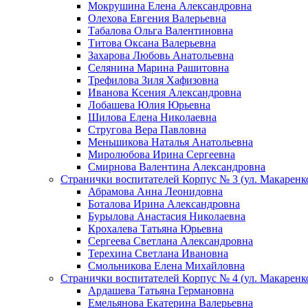
Мокрушина Елена Александровна
Олехова Евгения Валерьевна
Табалова Ольга Валентиновна
Титова Оксана Валерьевна
Захарова Любовь Анатольевна
Селянина Марина Рашитовна
Трефилова Зиля Хафизовна
Иванова Ксения Александровна
Лобашева Юлия Юрьевна
Шилова Елена Николаевна
Стругова Вера Павловна
Меньшикова Наталья Анатольевна
Миролюбова Ирина Сергеевна
Смирнова Валентина Александровна
Странички воспитателей Корпус № 3 (ул. Макаренко
Абрамова Анна Леонидовна
Боталова Ирина Александровна
Бурылова Анастасия Николаевна
Крохалева Татьяна Юрьевна
Сергеева Светлана Александровна
Терехина Светлана Ивановна
Смольникова Елена Михайловна
Странички воспитателей Корпус № 4 (ул. Макаренко
Ардашева Татьяна Германовна
Емельянова Екатерина Валерьевна