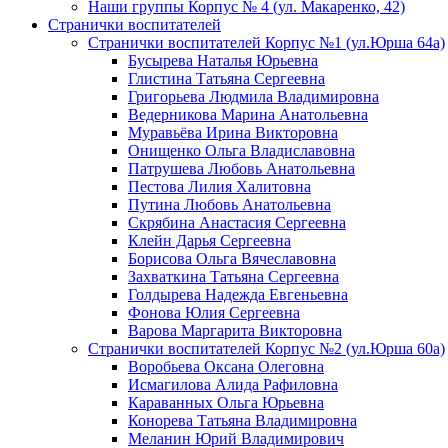
Наши группы Корпус № 4 (ул. Макаренко, 42)
Странички воспитателей
Странички воспитателей Корпус №1 (ул.Юрша 64а)
Бусырева Наталья Юрьевна
Глистина Татьяна Сергеевна
Григорьева Людмила Владимировна
Ведерникова Марина Анатольевна
Муравьёва Ирина Викторовна
Онищенко Ольга Владиславовна
Патрушева Любовь Анатольевна
Пестова Лилия Халитовна
Путина Любовь Анатольевна
Скрябина Анастасия Сергеевна
Клейн Дарья Сергеевна
Борисова Ольга Вячеславовна
Захваткина Татьяна Сергеевна
Голдырева Надежда Евгеньевна
Фонова Юлия Сергеевна
Варова Маргарита Викторовна
Странички воспитателей Корпус №2 (ул.Юрша 60а)
Воробьева Оксана Олеговна
Исмагилова Алида Рафиловна
Караванных Ольга Юрьевна
Конорева Татьяна Владимировна
Меланин Юрий Владимирович