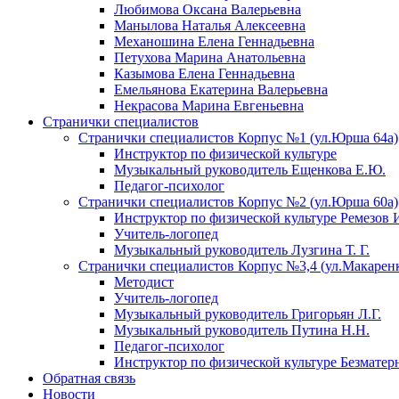
Любимова Оксана Валерьевна
Манылова Наталья Алексеевна
Механошина Елена Геннадьевна
Петухова Марина Анатольевна
Казымова Елена Геннадьевна
Емельянова Екатерина Валерьевна
Некрасова Марина Евгеньевна
Странички специалистов
Странички специалистов Корпус №1 (ул.Юрша 64а)
Инструктор по физической культуре
Музыкальный руководитель Ещенкова Е.Ю.
Педагог-психолог
Странички специалистов Корпус №2 (ул.Юрша 60а)
Инструктор по физической культуре Ремезов 
Учитель-логопед
Музыкальный руководитель Лузгина Т. Г.
Странички специалистов Корпус №3,4 (ул.Макаренко
Методист
Учитель-логопед
Музыкальный руководитель Григорьян Л.Г.
Музыкальный руководитель Путина Н.Н.
Педагог-психолог
Инструктор по физической культуре Безматер
Обратная связь
Новости