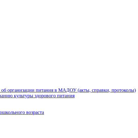
 об организации питания в МАДОУ (акты, справки, протоколы)
ванию культуры здорового питания
ошкольного возраста