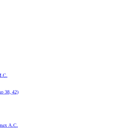
И.С.
 38, 42)
ных А.С.