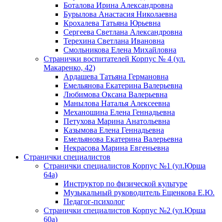
Боталова Ирина Александровна
Бурылова Анастасия Николаевна
Крохалева Татьяна Юрьевна
Сергеева Светлана Александровна
Терехина Светлана Ивановна
Смольникова Елена Михайловна
Странички воспитателей Корпус № 4 (ул.
Макаренко, 42)
Ардашева Татьяна Германовна
Емельянова Екатерина Валерьевна
Любимова Оксана Валерьевна
Манылова Наталья Алексеевна
Механошина Елена Геннадьевна
Петухова Марина Анатольевна
Казымова Елена Геннадьевна
Емельянова Екатерина Валерьевна
Некрасова Марина Евгеньевна
Странички специалистов
Странички специалистов Корпус №1 (ул.Юрша
64а)
Инструктор по физической культуре
Музыкальный руководитель Ещенкова Е.Ю.
Педагог-психолог
Странички специалистов Корпус №2 (ул.Юрша
60а)