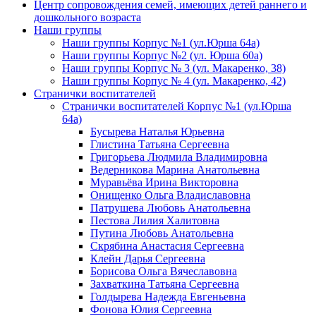
Центр сопровождения семей, имеющих детей раннего и
дошкольного возраста
Наши группы
Наши группы Корпус №1 (ул.Юрша 64а)
Наши группы Корпус №2 (ул. Юрша 60а)
Наши группы Корпус № 3 (ул. Макаренко, 38)
Наши группы Корпус № 4 (ул. Макаренко, 42)
Странички воспитателей
Странички воспитателей Корпус №1 (ул.Юрша
64а)
Бусырева Наталья Юрьевна
Глистина Татьяна Сергеевна
Григорьева Людмила Владимировна
Ведерникова Марина Анатольевна
Муравьёва Ирина Викторовна
Онищенко Ольга Владиславовна
Патрушева Любовь Анатольевна
Пестова Лилия Халитовна
Путина Любовь Анатольевна
Скрябина Анастасия Сергеевна
Клейн Дарья Сергеевна
Борисова Ольга Вячеславовна
Захваткина Татьяна Сергеевна
Голдырева Надежда Евгеньевна
Фонова Юлия Сергеевна