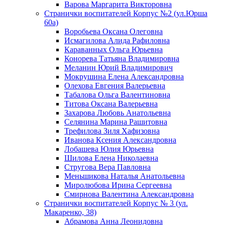
Варова Маргарита Викторовна
Странички воспитателей Корпус №2 (ул.Юрша
60а)
Воробьева Оксана Олеговна
Исмагилова Алида Рафиловна
Караванных Ольга Юрьевна
Конорева Татьяна Владимировна
Меланин Юрий Владимирович
Мокрушина Елена Александровна
Олехова Евгения Валерьевна
Табалова Ольга Валентиновна
Титова Оксана Валерьевна
Захарова Любовь Анатольевна
Селянина Марина Рашитовна
Трефилова Зиля Хафизовна
Иванова Ксения Александровна
Лобашева Юлия Юрьевна
Шилова Елена Николаевна
Стругова Вера Павловна
Меньшикова Наталья Анатольевна
Миролюбова Ирина Сергеевна
Смирнова Валентина Александровна
Странички воспитателей Корпус № 3 (ул.
Макаренко, 38)
Абрамова Анна Леонидовна