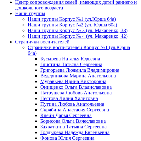
Центр сопровождения семей, имеющих детей раннего и
дошкольного возраста
Наши группы
Наши группы Корпус №1 (ул.Юрша 64а)
Наши группы Корпус №2 (ул. Юрша 60а)
Наши группы Корпус № 3 (ул. Макаренко, 38)
Наши группы Корпус № 4 (ул. Макаренко, 42)
Странички воспитателей
Странички воспитателей Корпус №1 (ул.Юрша
64а)
Бусырева Наталья Юрьевна
Глистина Татьяна Сергеевна
Григорьева Людмила Владимировна
Ведерникова Марина Анатольевна
Муравьёва Ирина Викторовна
Онищенко Ольга Владиславовна
Патрушева Любовь Анатольевна
Пестова Лилия Халитовна
Путина Любовь Анатольевна
Скрябина Анастасия Сергеевна
Клейн Дарья Сергеевна
Борисова Ольга Вячеславовна
Захваткина Татьяна Сергеевна
Голдырева Надежда Евгеньевна
Фонова Юлия Сергеевна