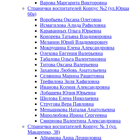
Варова Маргарита Викторовна
Странички воспитателей Корпус №2 (ул.Юрша
60а)
Воробьева Оксана Олеговна
Исмагилова Алида Рафиловна
Караванных Ольга Юрьевна
Конорева Татьяна Владимировна
Меланин Юрий Владимирович
Мокрушина Елена Александровна
Олехова Евгения Валерьевна
Табалова Ольга Валентиновна
Титова Оксана Валерьевна
Захарова Любовь Анатольевна
Селянина Марина Рашитовна
Трефилова Зиля Хафизовна
Иванова Ксения Александровна
Лобашева Юлия Юрьевна
Шилова Елена Николаевна
Стругова Вера Павловна
Меньшикова Наталья Анатольевна
Миролюбова Ирина Сергеевна
Смирнова Валентина Александровна
Странички воспитателей Корпус № 3 (ул.
Макаренко, 38)
Абрамова Анна Леонидовна