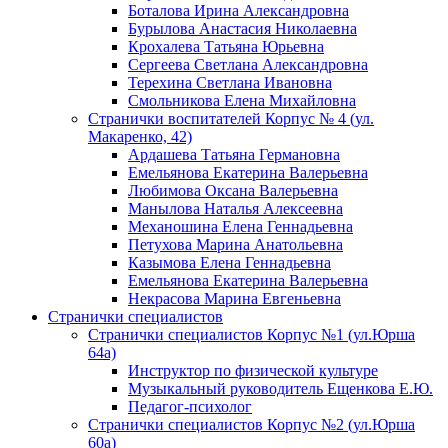
Боталова Ирина Александровна
Бурылова Анастасия Николаевна
Крохалева Татьяна Юрьевна
Сергеева Светлана Александровна
Терехина Светлана Ивановна
Смольникова Елена Михайловна
Странички воспитателей Корпус № 4 (ул.
Макаренко, 42)
Ардашева Татьяна Германовна
Емельянова Екатерина Валерьевна
Любимова Оксана Валерьевна
Манылова Наталья Алексеевна
Механошина Елена Геннадьевна
Петухова Марина Анатольевна
Казымова Елена Геннадьевна
Емельянова Екатерина Валерьевна
Некрасова Марина Евгеньевна
Странички специалистов
Странички специалистов Корпус №1 (ул.Юрша
64а)
Инструктор по физической культуре
Музыкальный руководитель Ещенкова Е.Ю.
Педагог-психолог
Странички специалистов Корпус №2 (ул.Юрша
60а)