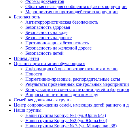
Формы документов
Обратная связь для сообщения о фактах коррупции
Мероприятия по противодействию коррупции
Безопасность
Антитеррористическая безопасность
Безопасность здоровья
Безопасность на воде
Безопасность на дороге
Противопожарная безопасность
Безопасность на железной дороге
Безопасность детей
Прием детей
Организация питания обучающихся
Информация об организаторе питания и меню
Новости
Нормативно-правовые, распорядительные акты
Результаты проведённых контрольных мероприятий
Консультации и советы о питании детей и формиро
Вопросы по питанию в детском саду
Семейная дошкольная группа
Центр сопровождения семей, имеющих детей раннего и д
Наши группы
Наши группы Корпус №1 (ул.Юрша 64а)
Наши группы Корпус №2 (ул. Юрша 60а)
Наши группы Корпус № 3 (ул. Макаренко, 38)