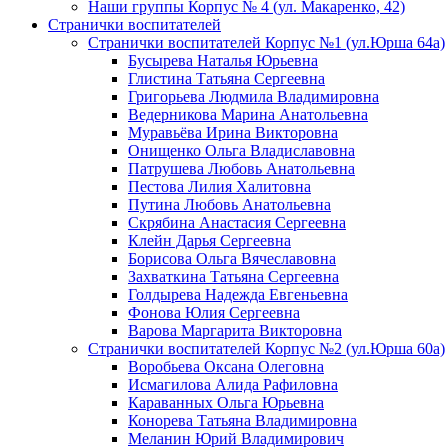
Наши группы Корпус № 4 (ул. Макаренко, 42)
Странички воспитателей
Странички воспитателей Корпус №1 (ул.Юрша 64а)
Бусырева Наталья Юрьевна
Глистина Татьяна Сергеевна
Григорьева Людмила Владимировна
Ведерникова Марина Анатольевна
Муравьёва Ирина Викторовна
Онищенко Ольга Владиславовна
Патрушева Любовь Анатольевна
Пестова Лилия Халитовна
Путина Любовь Анатольевна
Скрябина Анастасия Сергеевна
Клейн Дарья Сергеевна
Борисова Ольга Вячеславовна
Захваткина Татьяна Сергеевна
Голдырева Надежда Евгеньевна
Фонова Юлия Сергеевна
Варова Маргарита Викторовна
Странички воспитателей Корпус №2 (ул.Юрша 60а)
Воробьева Оксана Олеговна
Исмагилова Алида Рафиловна
Караванных Ольга Юрьевна
Конорева Татьяна Владимировна
Меланин Юрий Владимирович