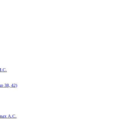
И.С.
 38, 42)
ных А.С.