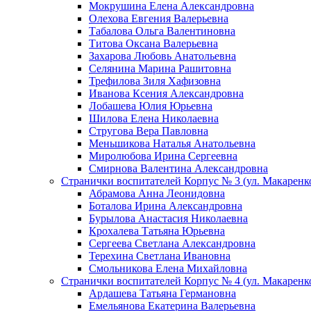
Мокрушина Елена Александровна
Олехова Евгения Валерьевна
Табалова Ольга Валентиновна
Титова Оксана Валерьевна
Захарова Любовь Анатольевна
Селянина Марина Рашитовна
Трефилова Зиля Хафизовна
Иванова Ксения Александровна
Лобашева Юлия Юрьевна
Шилова Елена Николаевна
Стругова Вера Павловна
Меньшикова Наталья Анатольевна
Миролюбова Ирина Сергеевна
Смирнова Валентина Александровна
Странички воспитателей Корпус № 3 (ул. Макаренко
Абрамова Анна Леонидовна
Боталова Ирина Александровна
Бурылова Анастасия Николаевна
Крохалева Татьяна Юрьевна
Сергеева Светлана Александровна
Терехина Светлана Ивановна
Смольникова Елена Михайловна
Странички воспитателей Корпус № 4 (ул. Макаренко
Ардашева Татьяна Германовна
Емельянова Екатерина Валерьевна