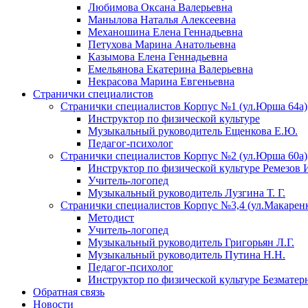
Любимова Оксана Валерьевна
Манылова Наталья Алексеевна
Механошина Елена Геннадьевна
Петухова Марина Анатольевна
Казымова Елена Геннадьевна
Емельянова Екатерина Валерьевна
Некрасова Марина Евгеньевна
Странички специалистов
Странички специалистов Корпус №1 (ул.Юрша 64а)
Инструктор по физической культуре
Музыкальный руководитель Ещенкова Е.Ю.
Педагог-психолог
Странички специалистов Корпус №2 (ул.Юрша 60а)
Инструктор по физической культуре Ремезов 
Учитель-логопед
Музыкальный руководитель Лузгина Т. Г.
Странички специалистов Корпус №3,4 (ул.Макаренко
Методист
Учитель-логопед
Музыкальный руководитель Григорьян Л.Г.
Музыкальный руководитель Путина Н.Н.
Педагог-психолог
Инструктор по физической культуре Безматер
Обратная связь
Новости