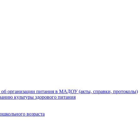
 об организации питания в МАДОУ (акты, справки, протоколы)
ванию культуры здорового питания
ошкольного возраста